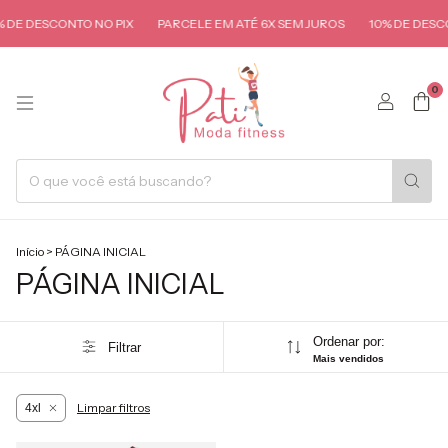
 DE DESCONTO NO PIX
PARCELE EM ATÉ 6X SEM JUROS
10% DE DESCO
0
Início
>
PÁGINA INICIAL
PÁGINA INICIAL
Ordenar por:
Filtrar
Mais vendidos
Limpar filtros
4xl