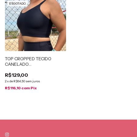
ESGOTADO
TOP CROPPED TECIDO
CANELADO
PATIMODAFITNESS Preto
R$129,00
2
x
de
R$64,50
sem juros
R$116,10
com
Pix