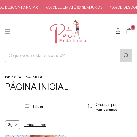
E DESCONTO NO PIX
PARCELE EM ATÉ 6X SEM JUROS
10% DE DESCON
0
Início
>
PÁGINA INICIAL
PÁGINA INICIAL
Ordenar por:
Filtrar
Mais vendidos
Limpar filtros
Gg